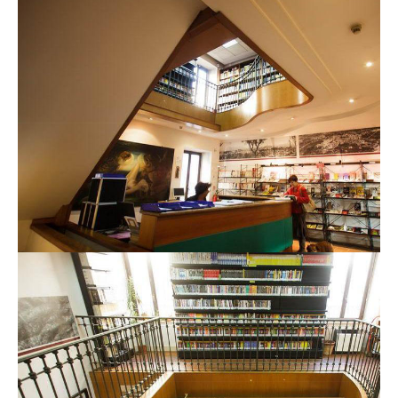
Biblioteca
Ultimi arrivi
Cataloghi
Servizi
Attività
Iniziative e novità
Informazioni
Modulistica
Inviti alla lettura
F.A.Q