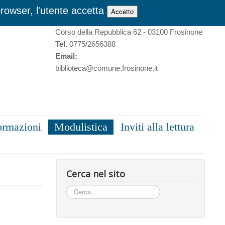
browser, l'utente accetta
Leggi di più
Accetto
Biblioteca Comunale “Norberto Turriziani”
Corso della Repubblica 62 - 03100 Frosinone
Tel.
0775/2656388
Email:
biblioteca@comune.frosinone.it
ormazioni
Modulistica
Inviti alla lettura
Cerca nel sito
Cerca...