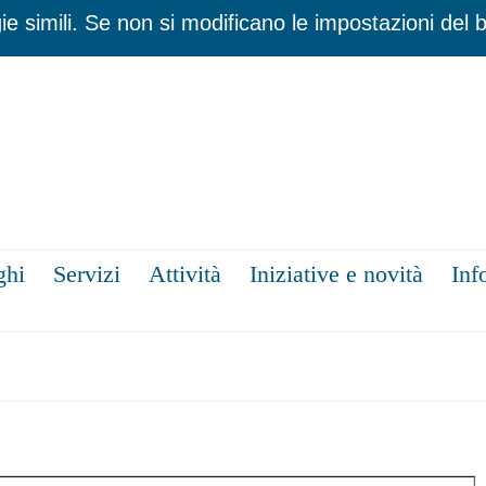
ie simili. Se non si modificano le impostazioni del 
ghi
Servizi
Attività
Iniziative e novità
Inf