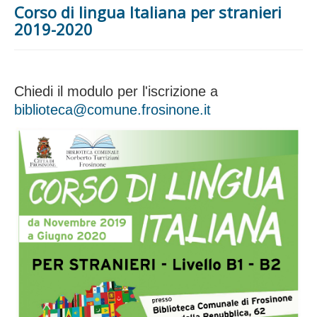
Corso di lingua Italiana per stranieri
Biblioteca
2019-2020
Ultimi arrivi
Cataloghi
Chiedi il modulo per l'iscrizione a
Servizi
biblioteca@comune.frosinone.it
Attività
Iniziative e novità
Informazioni
Modulistica
Inviti alla lettura
F.A.Q