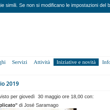
ie simili. Se non si modificano le impostazioni del 
ghi
Servizi
Attività
Iniziative e novità
Inf
gio 2019
isto per giovedì 30 maggio ore 18,00 con:
plicato"
di José Saramago