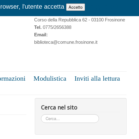
browser, l'utente accetta
Leggi di più
Accetto
Biblioteca Comunale “Norberto Turriziani”
Corso della Repubblica 62 - 03100 Frosinone
Tel.
0775/2656388
Email:
biblioteca@comune.frosinone.it
ormazioni
Modulistica
Inviti alla lettura
Cerca nel sito
Cerca...