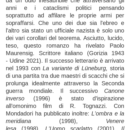
da un odio inesauribile che attraversano gli
anni e i cataclismi politici pensando
soprattutto ad affilare le proprie armi per
sopraffarsi. Che uno dei due sia l'ebreo e
l'altro sia stato un ufficiale nazista è solo uno
dei vari corollari del teorema. Asciutto, lucido,
teso, questo romanzo ha rivelato Paolo
Maurensig. Scrittore italiano (Gorizia 1943
- Udine 2021). Il successo letterario è arrivato
nel 1993 con
La variante di Lüneburg,
storia
di una partita tra due maestri di scacchi che si
prolunga idealmente attraverso la Seconda
guerra mondiale. Il successivo
Canone
inverso
(1996) è stato d’ispirazione
all’omonimo film di R. Tognazzi. Con
Mondadori ha pubblicato inoltre:
L'ombra e la
meridiana
(1998),
Venere
lesa
(1998),
L'Uomo scarlatto
(2001),
Il