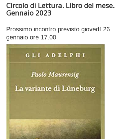
Circolo di Lettura. Libro del mese.
Biblioteca
Gennaio 2023
Ultimi arrivi
Prossimo incontro previsto giovedì 26
Cataloghi
gennaio ore 17.00
Servizi
Attività
Iniziative e novità
Informazioni
Modulistica
Inviti alla lettura
F.A.Q